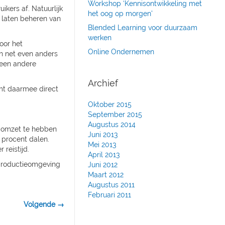
Workshop ‘Kennisontwikkeling met
ers af. Natuurlijk
het oog op morgen'
n laten beheren van
Blended Learning voor duurzaam
werken
oor het
Online Ondernemen
ch net even anders
s een andere
Archief
rmt daarmee direct
Oktober 2015
September 2015
Augustus 2014
r omzet te hebben
Juni 2013
 procent dalen.
Mei 2013
reistijd.
April 2013
 productieomgeving
Juni 2012
Maart 2012
Augustus 2011
Februari 2011
Volgende →