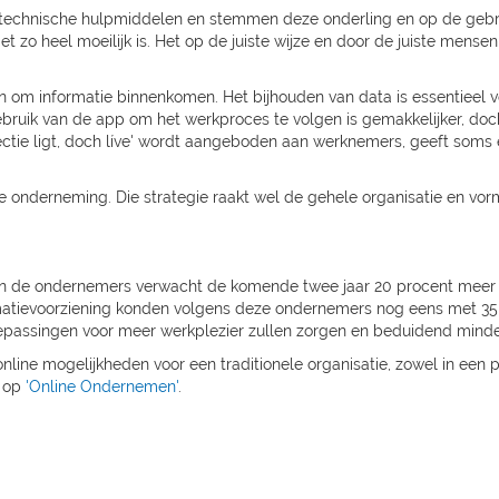
chnische hulpmiddelen en stemmen deze onderling en op de gebruik
t zo heel moeilijk is. Het op de juiste wijze en door de juiste mense
 om informatie binnenkomen. Het bijhouden van data is essentieel v
ebruik van de app om het werkproces te volgen is gemakkelijker, do
directie ligt, doch líve' wordt aangeboden aan werknemers, geeft som
e onderneming. Die strategie raakt wel de gehele organisatie en vo
van de ondernemers verwacht de komende twee jaar 20 procent mee
rmatievoorziening konden volgens deze ondernemers nog eens met 35
oepassingen voor meer werkplezier zullen zorgen en beduidend minder 
nline mogelijkheden voor een traditionele organisatie, zowel in een
e op
'Online Ondernemen'
.