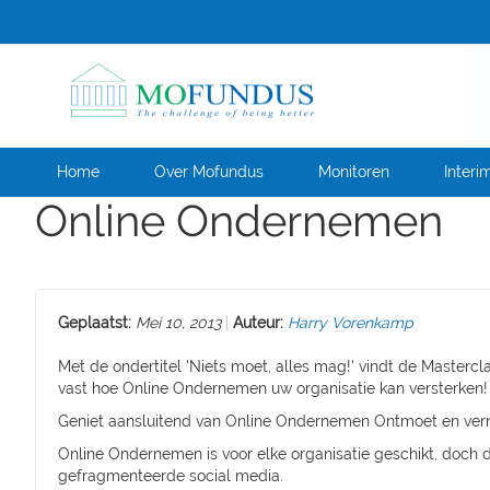
Ga
naar
de
inhoud
Home
Over Mofundus
Monitoren
Interi
Online Ondernemen
Geplaatst:
Mei 10, 2013
Auteur:
Harry Vorenkamp
Met de ondertitel 'Niets moet, alles mag!' vindt de Mastercl
vast hoe Online Ondernemen uw organisatie kan versterken!
Geniet aansluitend van Online Ondernemen Ontmoet en ver
Online Ondernemen is voor elke organisatie geschikt, doc
gefragmenteerde social media.