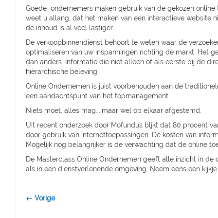
Goede ondernemers maken gebruik van de gekozen online te
weet u allang, dat het maken van een interactieve website nie
de inhoud is al veel lastiger.
De verkoopbinnendienst behoort te weten waar de verzoeken
optimaliseren van uw inspanningen richting de markt. Het g
dan anders. Informatie die niet alleen of als eerste bij de 
hïërarchische beleving.
Online Ondernemen is juist voorbehouden aan de traditionel
een aandachtspunt van het topmanagement.
Niets moet, alles mag....maar wel op elkaar afgestemd.
Uit recent onderzoek door Mofundus bljkt dat 80 procent 
door gebruik van internettoepassingen. De kosten van info
Mogelijk nog belangrijker is de verwachting dat de online t
De Masterclass Online Ondernemen geeft alle inzicht in de o
als in een dienstverlenende omgeving. Neem eens een kijkj
← Vorige