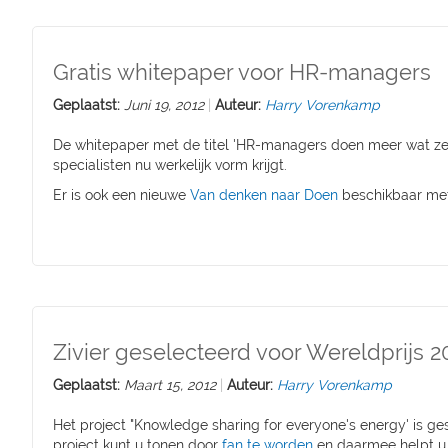
Gratis whitepaper voor HR-managers
Geplaatst:
Juni 19, 2012
Auteur:
Harry Vorenkamp
De whitepaper met de titel 'HR-managers doen meer wat ze 
specialisten nu werkelijk vorm krijgt.
Er is ook een nieuwe
Van denken naar Doen
beschikbaar met d
Zivier geselecteerd voor Wereldprijs 2
Geplaatst:
Maart 15, 2012
Auteur:
Harry Vorenkamp
Het project "Knowledge sharing for everyone's energy' is 
project kunt u tonen door
fan te worden
en daarmee helpt u 