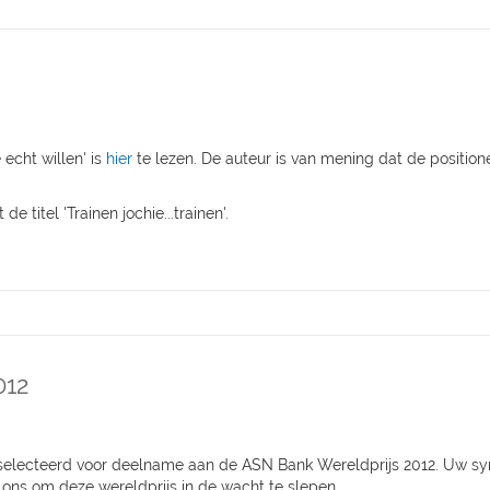
echt willen' is
hier
te lezen. De auteur is van mening dat de position
e titel 'Trainen jochie...trainen'.
012
geselecteerd voor deelname aan de ASN Bank Wereldprijs 2012. Uw sy
ons om deze wereldprijs in de wacht te slepen.