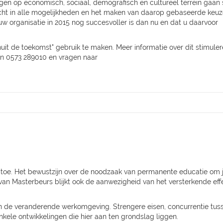
en op economisch, sociaal, demografisch en cultureel terrein gaan 
zicht in alle mogelijkheden en het maken van daarop gebaseerde keuz
uw organisatie in 2015 nog succesvoller is dan nu en dat u daarvoor
uit de toekomst" gebruik te maken. Meer informatie over dit stimule
len 0573 289010 en vragen naar
s toe. Het bewustzijn over de noodzaak van permanente educatie om 
 van Masterbeurs blijkt ook de aanwezigheid van het versterkende ef
n de veranderende werkomgeving. Strengere eisen, concurrentie tu
nkele ontwikkelingen die hier aan ten grondslag liggen.