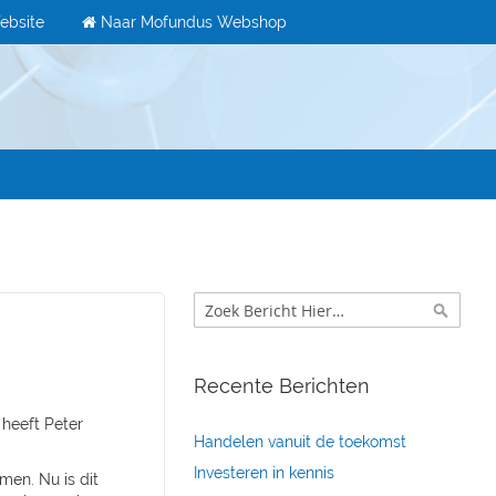
ebsite
Naar Mofundus Webshop
Zoek
Zoek
Recente Berichten
" heeft Peter
Handelen vanuit de toekomst
Investeren in kennis
men. Nu is dit