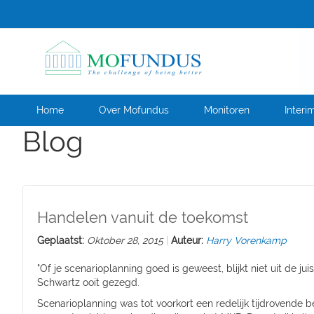
Ga
naar
de
inhoud
Home
Over Mofundus
Monitoren
Interi
Blog
Handelen vanuit de toekomst
Geplaatst:
Oktober 28, 2015
Auteur:
Harry Vorenkamp
"Of je scenarioplanning goed is geweest, blijkt niet uit de jui
Schwartz ooit gezegd.
Scenarioplanning was tot voorkort een redelijk tijdrovende 